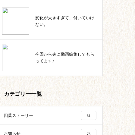
私のカウンセラー起業。これまで
変化が大きすぎて、付いていけ
の軌跡一覧
ない。
いっしょにIKUJI★セルフコーチ
今回から夫に動画編集してもら
ング記事一覧
ってます♪
カテゴリー一覧
四葉ストーリー
31
お知らせ
76