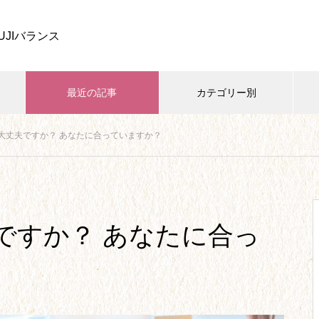
UJIバランス
最近の記事
カテゴリー別
大丈夫ですか？ あなたに合っていますか？
家族・子育て
開業・ビジネス
学び・資格
四葉ストーリー、しばらくお休
みします。
ですか？ あなたに合っ
【26】リベンジ欲求から、念願