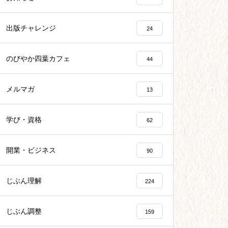
出版チャレンジ
24
のびやか四葉カフェ
44
メルマガ
13
学び・資格
62
開業・ビジネス
90
じぶん理解
224
じぶん調整
159