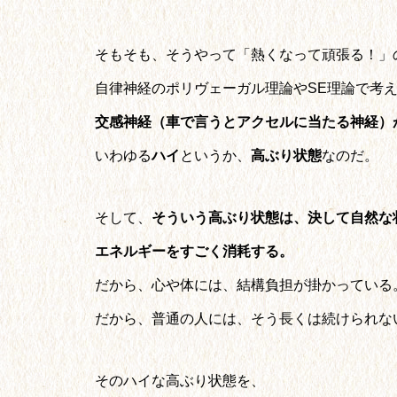
そもそも、そうやって「熱くなって頑張る！」
自律神経のポリヴェーガル理論やSE理論で考
交感神経（車で言うとアクセルに当たる神経）
いわゆる
ハイ
というか、
高ぶり状態
なのだ。
そして、
そういう高ぶり状態は、決して自然な
エネルギーをすごく消耗する。
だから、心や体には、結構負担が掛かっている
だから、普通の人には、そう長くは続けられな
そのハイな高ぶり状態を、