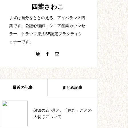
【25】夫との出会い。結婚。
四葉さわこ
まずは自分をととのえる。アイバランス四
葉です。公認心理師、シニア産業カウンセ
ラー、トラウマ療法SE認定プラクティシ
ョナーです。
【22】教員1年目。最初からで
きる訳がない。
最近の記事
まとめ記事
【19】短時間高収入の代償。
怒涛の2か月と、「休む」ことの
四葉ストーリー記事一覧
大切さについて