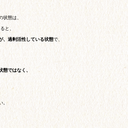
の状態は、
えると、
が、過剰活性している状態
で、
状態ではなく、
。
い。