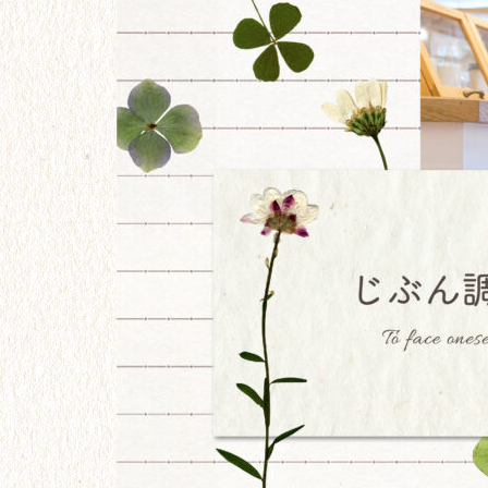
リーについて
【24】パートナー探しも、ガム
シャラ努力。
【21】大学卒業。フリーターと
なった２年間。