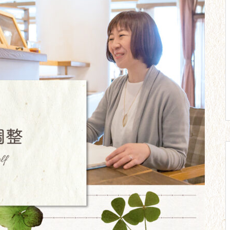
のマイホーム取得。
【23】教員2年目。彼との別
れ。周囲との交流。
【20】心と体はだませない。努
力にも限界がある。