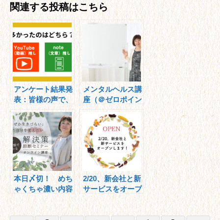
関連する投稿はこちら
アンケート結果発
メンタルヘルス講
表：皆様の声で、
座（＠ゼロポイン
新しい情報発信を
ト様）を行いまし
することに！
た。
本日〆切！ めち
2/20、新会社と新
ゃくちゃ濃い内容
サービスをオープ
です！
ンします！