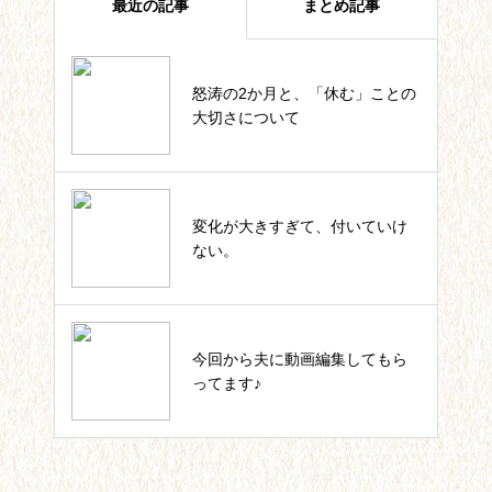
最近の記事
まとめ記事
怒涛の2か月と、「休む」ことの
四葉ストーリー記事一覧
大切さについて
私のカウンセラー起業。これまで
変化が大きすぎて、付いていけ
の軌跡一覧
ない。
いっしょにIKUJI★セルフコーチ
今回から夫に動画編集してもら
ング記事一覧
ってます♪