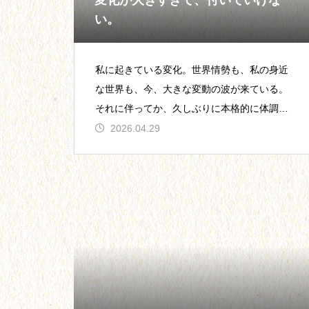
変化が大きすぎて、付いていけな
リーについて
い。
私に起きている変化。世界情勢も、私の身近
な世界も、今、大きな変動の波が来ている。
【24】パートナー探しも、ガム
それに伴ってか、久しぶりに本格的に体調を
シャラ努力。
崩してしまった。カウンセリングのお客様に
2026.04.29
予約変更をお
【21】大学卒業。フリーターと
なった２年間。