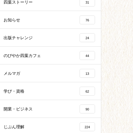
四葉ストーリー
31
お知らせ
76
出版チャレンジ
24
のびやか四葉カフェ
44
メルマガ
13
学び・資格
62
開業・ビジネス
90
じぶん理解
224