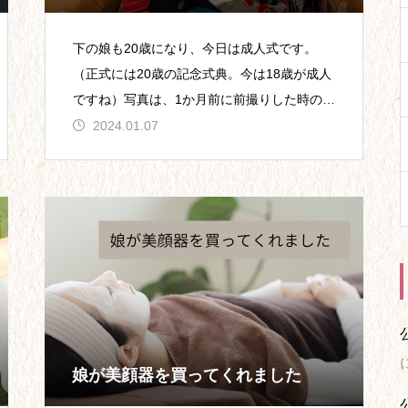
下の娘も20歳になり、今日は成人式です。
（正式には20歳の記念式典。今は18歳が成人
ですね）写真は、1か月前に前撮りした時のも
の。（ギリギリ本人が掲載を了承！）上の息
2024.01.07
子も2
娘が美顔器を買ってくれました