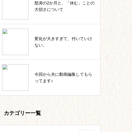
怒涛の2か月と、「休む」ことの
四葉ストーリー記事一覧
大切さについて
私のカウンセラー起業。これまで
変化が大きすぎて、付いていけ
の軌跡一覧
ない。
いっしょにIKUJI★セルフコーチ
今回から夫に動画編集してもら
ング記事一覧
ってます♪
カテゴリー一覧