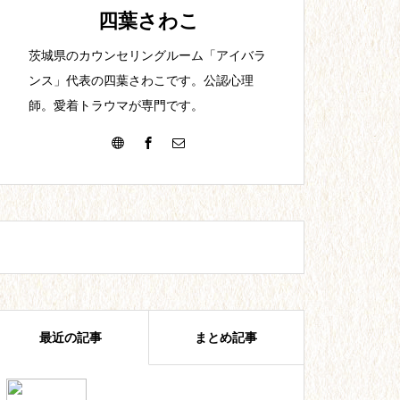
【25】夫との出会い。結婚。
四葉さわこ
茨城県のカウンセリングルーム「アイバラ
ンス」代表の四葉さわこです。公認心理
師。愛着トラウマが専門です。
【22】教員1年目。最初からで
きる訳がない。
【19】短時間高収入の代償。
最近の記事
まとめ記事