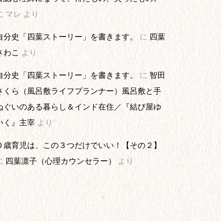
に
マレ
より
自分史「四葉ストーリー」を書きます。
に
四葉
さわこ
より
自分史「四葉ストーリー」を書きます。
に
智田
さくら（風呂敷ライフプランナー）風呂敷と手
ぬぐいのある暮らし＆インド在住／『結び屋ゆ
いく』主宰
より
０歳育児は、この３つだけでいい！【その２】
に
四葉凛子（心理カウンセラー）
より