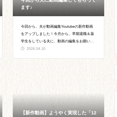
今回から夫に動画編集してもらって
のマイホーム取得。
ます♪
今回から、夫が動画編集Youtubeの新作動画
をアップしました！今月から、早期退職＆薬
【23】教員2年目。彼との別
学生をしている夫に、動画の編集をお願いし
れ。周囲との交流。
ています。私もとうとう、夫を扶養する立場
2026.04.10
になりましたよ～！
【20】心と体はだませない。努
力にも限界がある。
【新作動画】ようやく実現した「12