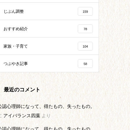
じぶん調整
159
おすすめ紹介
78
家族・子育て
104
つぶやき記事
58
最近のコメント
公認心理師になって、得たもの、失ったもの。
に
アイバランス四葉
より
公認心理師になって、得たもの、失ったもの。