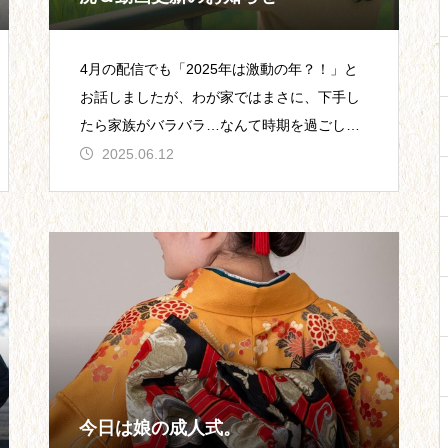
4月の配信でも「2025年は激動の年？！」と
お話しましたが、わが家ではまさに、下手し
たら家族がバラバラ…なんて時期を過ごして
おります（汗）YouTube更新のお知らせ関東
2025.06.12
で
今日は娘の成人式。