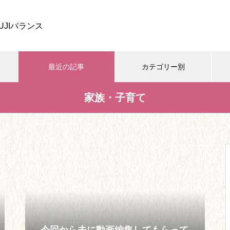
UJIバランス
最近の記事
カテゴリー別
家族・子育て
家族・子育て
開業・ビジネス
学び・資格
四葉ストーリー、しばらくお休
みします。
【26】リベンジ欲求から、念願