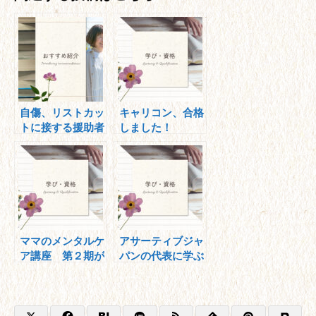
自傷、リストカッ
キャリコン、合格
トに接する援助者
しました！
の方へ
ママのメンタルケ
アサーティブジャ
ア講座 第２期が
パンの代表に学ぶ
終わりました♪