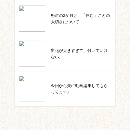
怒涛の2か月と、「休む」ことの
四葉ストーリー記事一覧
大切さについて
私のカウンセラー起業。これまで
変化が大きすぎて、付いていけ
の軌跡一覧
ない。
いっしょにIKUJI★セルフコーチ
今回から夫に動画編集してもら
ング記事一覧
ってます♪