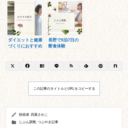
ダイエットと健康
長野で6泊7日の
づくりにおすすめ
断食体験
の本！
この記事のタイトルとURLをコピーする
投稿者:
四葉さわこ
じぶん調整
,
つぶやき記事