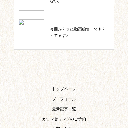
の軌跡一覧
ない。
いっしょにIKUJI★セルフコーチ
今回から夫に動画編集してもら
ング記事一覧
ってます♪
トップページ
プロフィール
最新記事一覧
カウンセリングのご予約