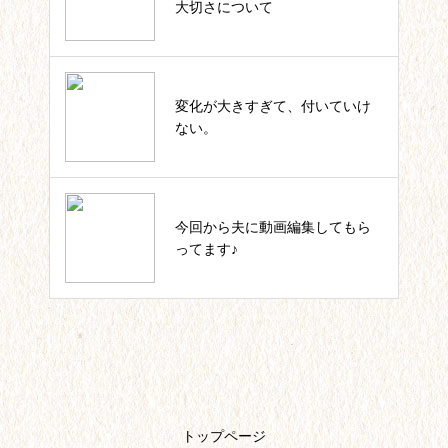
大切さについて
私のカウンセラー起業。これまで
変化が大きすぎて、付いていけ
の軌跡一覧
ない。
いっしょにIKUJI★セルフコーチ
今回から夫に動画編集してもら
ング記事一覧
ってます♪
トップページ