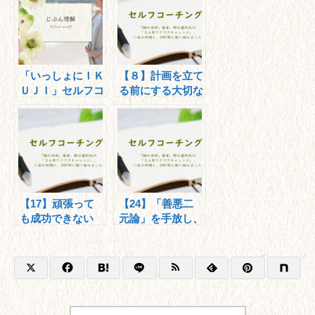
「いっしょにＩＫ
【８】計画を立て
ＵＪＩ」セルフコ
る前にする大切な
ーチング企画
ことは？
【17】頑張って
【24】「善悪二
も成功できない
元論」を手放し、
「根本的な理由」
「愛情の翻訳」を
は何か？
しよう！