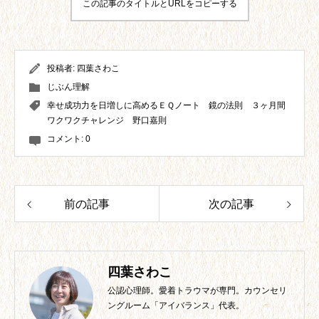
この記事のタイトルとURLをコピーする
投稿者:
四葉さわこ
じぶん理解
幸せ成功力を日増しに高めるＥＱノート 鏡の法則 ３ヶ月間
ワクワクチャレンジ 野口嘉則
コメント:
0
前の記事
次の記事
四葉さわこ
公認心理師。愛着トラウマが専門。カウンセリ
ングルーム「アイバランス」代表。