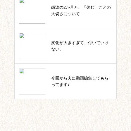
怒涛の2か月と、「休む」ことの
四葉ストーリー記事一覧
大切さについて
私のカウンセラー起業。これまで
変化が大きすぎて、付いていけ
の軌跡一覧
ない。
いっしょにIKUJI★セルフコーチ
今回から夫に動画編集してもら
ング記事一覧
ってます♪