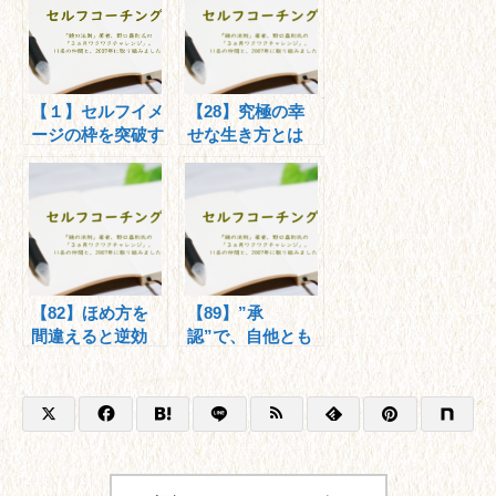
【１】セルフイメ
【28】究極の幸
ージの枠を突破す
せな生き方とは
る！
【82】ほめ方を
【89】”承
間違えると逆効
認”で、自他とも
果！～YOUメッ
に「自己重要残
セージ～
高」を増やそう！