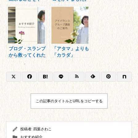
る。
～こんな団体知っ
てますか？～
ブログ・スランプ
「アタマ」よりも
から救ってくれた
「カラダ」
本「伝わる・揺さ
ぶる！文章を書
く」
この記事のタイトルとURLをコピーする
投稿者:
四葉さわこ
おすすめ紹介