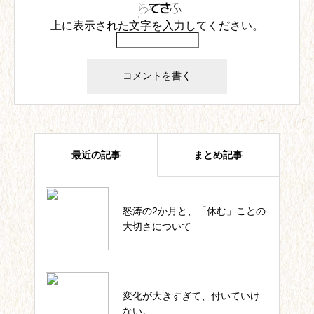
上に表示された文字を入力してください。
最近の記事
まとめ記事
怒涛の2か月と、「休む」ことの
四葉ストーリー記事一覧
大切さについて
私のカウンセラー起業。これまで
変化が大きすぎて、付いていけ
の軌跡一覧
ない。