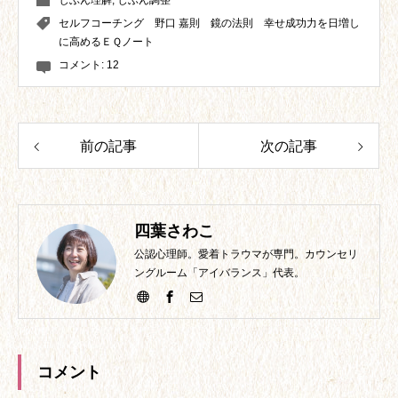
じぶん理解
,
じぶん調整
セルフコーチング 野口 嘉則 鏡の法則 幸せ成功力を日増し
に高めるＥＱノート
コメント:
12
前の記事
次の記事
四葉さわこ
公認心理師。愛着トラウマが専門。カウンセリ
ングルーム「アイバランス」代表。
コメント