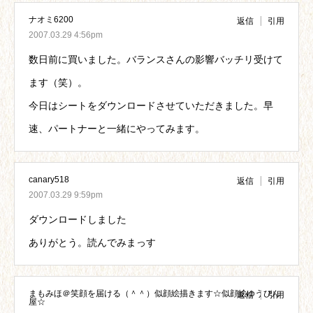
ナオミ6200
返信
引用
2007.03.29 4:56pm
数日前に買いました。バランスさんの影響バッチリ受けて
ます（笑）。
今日はシートをダウンロードさせていただきました。早
速、パートナーと一緒にやってみます。
canary518
返信
引用
2007.03.29 9:59pm
ダウンロードしました
ありがとう。読んでみまっす
まもみほ＠笑顔を届ける（＾＾）似顔絵描きます☆似顔絵ゆうびん
返信
引用
屋☆