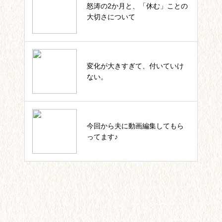
怒涛の2か月と、「休む」ことの
四葉ストーリー記事一覧
大切さについて
私のカウンセラー起業。これまで
変化が大きすぎて、付いていけ
の軌跡一覧
ない。
いっしょにIKUJI★セルフコーチ
今回から夫に動画編集してもら
ング記事一覧
ってます♪