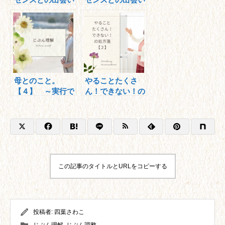
＜前編＞
＜後編＞
母とのこと。
やることたくさ
【４】 ～実行で
ん！できない！の
きない、アダルト
処方箋【２】
チルドレンの仲間
たちへ～
この記事のタイトルとURLをコピーする
投稿者:
四葉さわこ