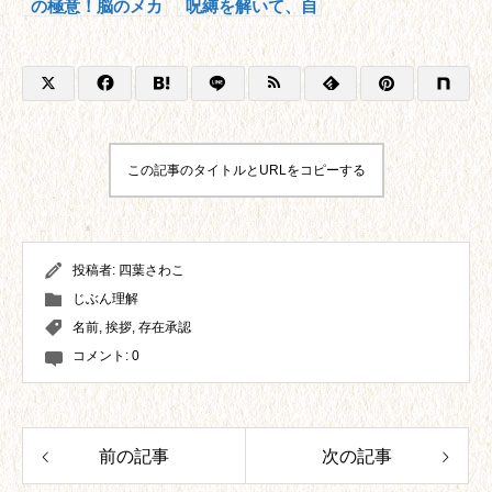
の極意！脳のメカ
呪縛を解いて、自
ニズムに基づく方
分を解放する！
法とは？
この記事のタイトルとURLをコピーする
投稿者:
四葉さわこ
じぶん理解
名前
,
挨拶
,
存在承認
コメント:
0
前の記事
次の記事