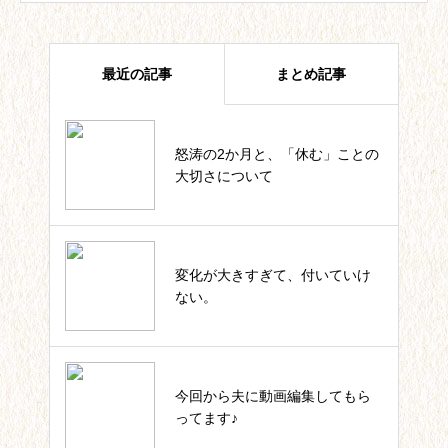
最近の記事
まとめ記事
怒涛の2か月と、「休む」ことの
四葉ストーリー記事一覧
大切さについて
私のカウンセラー起業。これまで
変化が大きすぎて、付いていけ
の軌跡一覧
ない。
いっしょにIKUJI★セルフコーチ
今回から夫に動画編集してもら
ング記事一覧
ってます♪