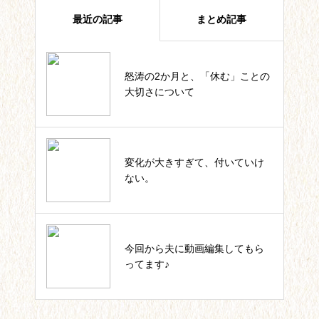
最近の記事
まとめ記事
怒涛の2か月と、「休む」ことの
四葉ストーリー記事一覧
大切さについて
私のカウンセラー起業。これまで
変化が大きすぎて、付いていけ
の軌跡一覧
ない。
いっしょにIKUJI★セルフコーチ
今回から夫に動画編集してもら
ング記事一覧
ってます♪