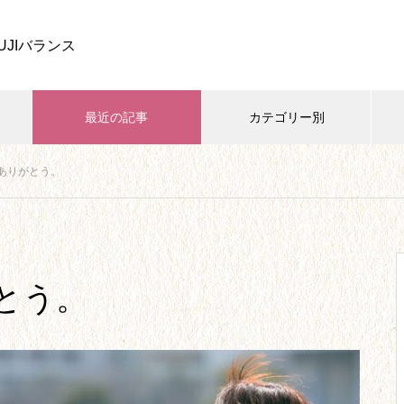
UJIバランス
最近の記事
カテゴリー別
ありがとう。
家族・子育て
開業・ビジネス
学び・資格
四葉ストーリー、しばらくお休
みします。
とう。
【26】リベンジ欲求から、念願