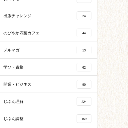
出版チャレンジ
24
のびやか四葉カフェ
44
メルマガ
13
学び・資格
62
開業・ビジネス
90
じぶん理解
224
じぶん調整
159