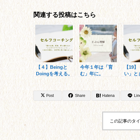
関連する投稿はこちら
【４】Beingと
今年１年は「育
【19
Doingを考える。
む」年に。
い」と
大事なのは・・・
すれば
Post
Share
Hatena
Lin
この記事のタイ