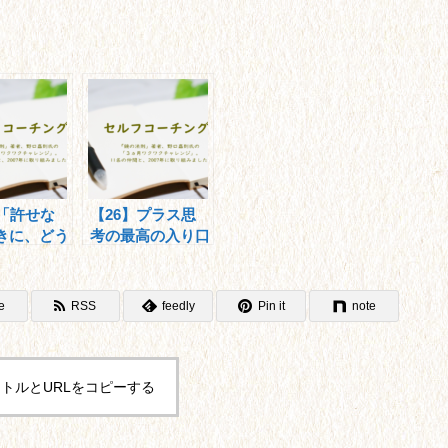
】「許せな
【26】プラス思
きに、どう
考の最高の入り口
いい？
が「感謝」。
e
RSS
feedly
Pin it
note
トルとURLをコピーする