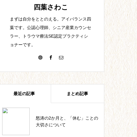
【25】夫との出会い。結婚。
四葉さわこ
まずは自分をととのえる。アイバランス四
葉です。公認心理師、シニア産業カウンセ
ラー、トラウマ療法SE認定プラクティシ
ョナーです。
【22】教員1年目。最初からで
きる訳がない。
最近の記事
まとめ記事
【19】短時間高収入の代償。
怒涛の2か月と、「休む」ことの
四葉ストーリー記事一覧
大切さについて