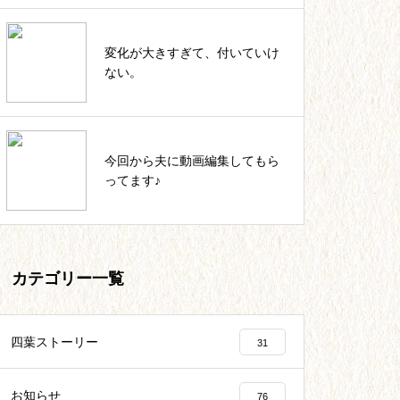
私のカウンセラー起業。これまで
変化が大きすぎて、付いていけ
の軌跡一覧
ない。
いっしょにIKUJI★セルフコーチ
今回から夫に動画編集してもら
ング記事一覧
ってます♪
カテゴリー一覧
四葉ストーリー
31
お知らせ
76