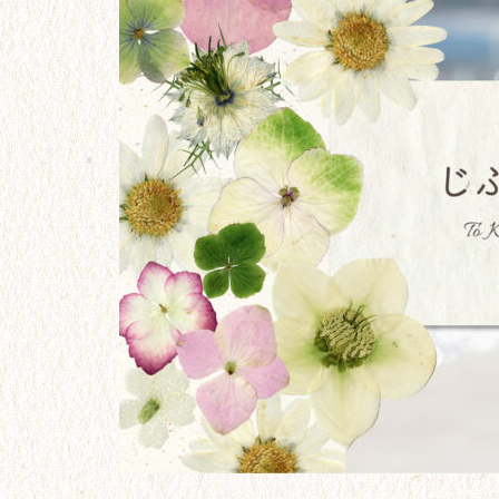
リーについて
【24】パートナー探しも、ガム
シャラ努力。
【21】大学卒業。フリーターと
なった２年間。