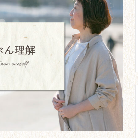
のマイホーム取得。
【23】教員2年目。彼との別
れ。周囲との交流。
【20】心と体はだませない。努
力にも限界がある。