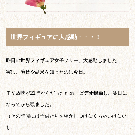
世界フィギュアに大感動・・・！
昨日の
世界フィギュア
女子フリー、大感動しました。
実は、演技や結果を知ったのは今日。
ＴＶ放映が21時からだったため、
ビデオ録画
し、翌日に
なってから観ました。
（その時間には子供たちを寝かしつけなくちゃいけない
し、