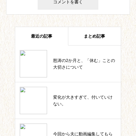
最近の記事
まとめ記事
怒涛の2か月と、「休む」ことの
四葉ストーリー記事一覧
大切さについて
私のカウンセラー起業。これまで
変化が大きすぎて、付いていけ
の軌跡一覧
ない。
いっしょにIKUJI★セルフコーチ
今回から夫に動画編集してもら