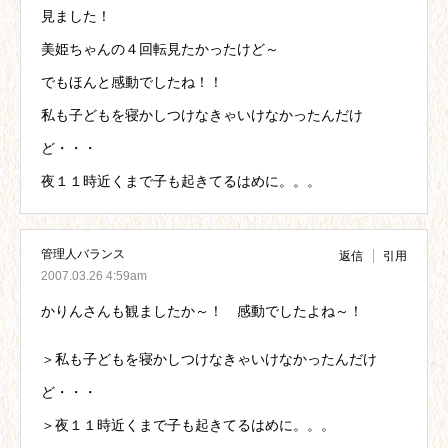
見ました！
美姫ちゃんの４回転見たかったけど～
でもほんと感動でしたね！！
私も子どもを寝かしつけなきゃいけなかったんだけ
ど・・・
夜１１時近くまで子も起きてるはめに。。。
管理人バランス
返信
引用
2007.03.26 4:59am
かりんさんも観ましたか～！ 感動でしたよね～！
＞私も子どもを寝かしつけなきゃいけなかったんだけ
ど・・・
＞夜１１時近くまで子も起きてるはめに。。。