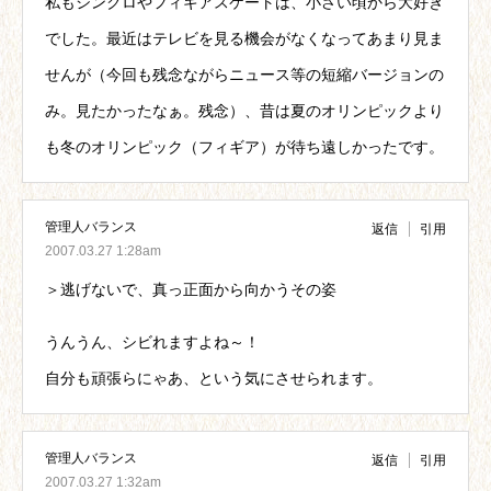
私もシンクロやフィギアスケートは、小さい頃から大好き
でした。最近はテレビを見る機会がなくなってあまり見ま
せんが（今回も残念ながらニュース等の短縮バージョンの
み。見たかったなぁ。残念）、昔は夏のオリンピックより
も冬のオリンピック（フィギア）が待ち遠しかったです。
管理人バランス
返信
引用
2007.03.27 1:28am
＞逃げないで、真っ正面から向かうその姿
うんうん、シビれますよね～！
自分も頑張らにゃあ、という気にさせられます。
管理人バランス
返信
引用
2007.03.27 1:32am