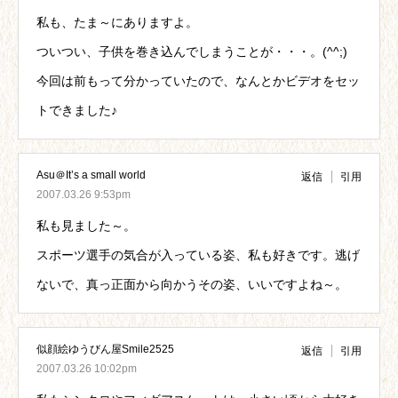
私も、たま～にありますよ。
ついつい、子供を巻き込んでしまうことが・・・。(^^;)
今回は前もって分かっていたので、なんとかビデオをセッ
トできました♪
Asu＠It’s a small world
返信
引用
2007.03.26 9:53pm
私も見ました～。
スポーツ選手の気合が入っている姿、私も好きです。逃げ
ないで、真っ正面から向かうその姿、いいですよね～。
似顔絵ゆうびん屋Smile2525
返信
引用
2007.03.26 10:02pm