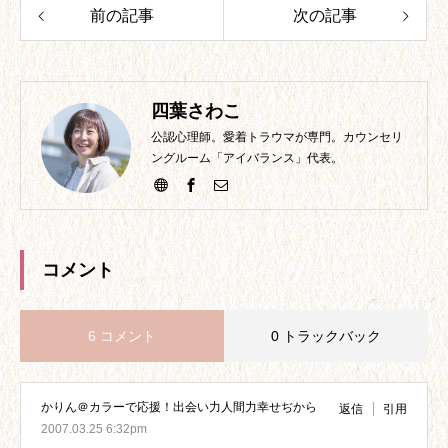
前の記事
次の記事
四葉さわこ
公認心理師。愛着トラウマが専門。カウンセリ
ングルーム「アイバランス」代表。
コメント
6 コメント
0 トラックバック
かりん＠カラーで応援！出会い力人間力幸せぢから
返信
引用
2007.03.25 6:32pm