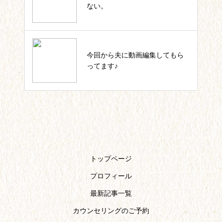
の軌跡一覧
ない。
いっしょにIKUJI★セルフコーチ
今回から夫に動画編集してもら
ング記事一覧
ってます♪
トップページ
プロフィール
最新記事一覧
カウンセリングのご予約