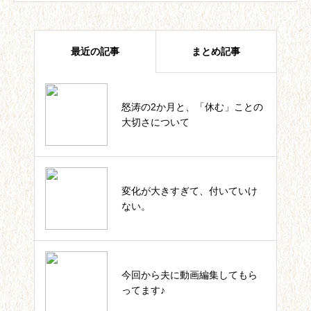
最近の記事
まとめ記事
怒涛の2か月と、「休む」ことの
四葉ストーリー記事一覧
大切さについて
私のカウンセラー起業。これまで
変化が大きすぎて、付いていけ
の軌跡一覧
ない。
いっしょにIKUJI★セルフコーチ
今回から夫に動画編集してもら
ング記事一覧
ってます♪