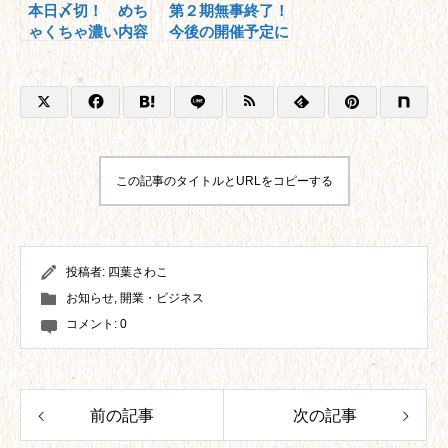
本日〆切！ めち
第２期無事終了！
ゃくちゃ濃い内容
今後の開催予定に
です！
ついて
この記事のタイトルとURLをコピーする
投稿者:
四葉さわこ
お知らせ
,
開業・ビジネス
コメント:
0
前の記事
次の記事