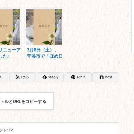
リニューア
3月8日（土）、
した♪
守谷市で「ほめ日
記」考案者の手塚
先生講演会を開
催。
e
RSS
feedly
Pin it
note
トルとURLをコピーする
ント:
12