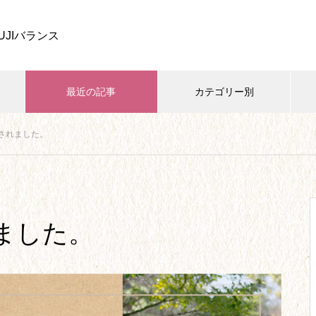
UJIバランス
最近の記事
カテゴリー別
されました。
家族・子育て
開業・ビジネス
学び・資格
四葉ストーリー、しばらくお休
みします。
ました。
【26】リベンジ欲求から、念願