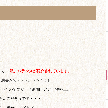
」
して、
私、バランスが紹介されています
。
う肩書きで・・・。（＾＾；）
かったのですが、「新聞」という性格上、
らいのだそうです・・・。
も、確かにまだまだ、