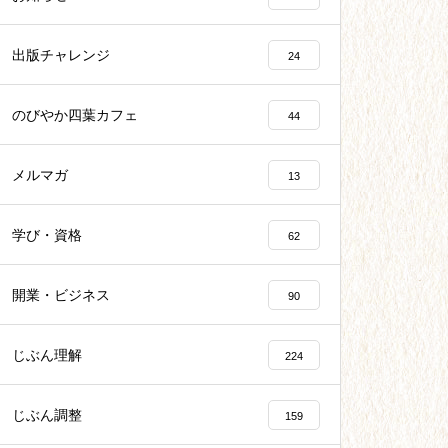
出版チャレンジ
24
のびやか四葉カフェ
44
メルマガ
13
学び・資格
62
開業・ビジネス
90
じぶん理解
224
じぶん調整
159