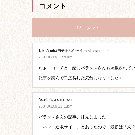
コメント
12 コメント
Tak=Ariel@自分を活かそう～self-support～
2007.03.09 11:20am
おぉ、コーチと一緒にバランスさんも掲載されて
記事を読んで二度得した気分になりました♪
Asu＠It’s a small world
2007.03.09 12:11pm
バランスさんの記事、拝見しました！
「ネット通販サイト」とあったので、最初は「ん