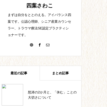
【25】夫との出会い。結婚。
四葉さわこ
まずは自分をととのえる。アイバランス四
葉です。公認心理師、シニア産業カウンセ
ラー、トラウマ療法SE認定プラクティシ
ョナーです。
【22】教員1年目。最初からで
きる訳がない。
最近の記事
まとめ記事
【19】短時間高収入の代償。
怒涛の2か月と、「休む」ことの
四葉ストーリー記事一覧
大切さについて