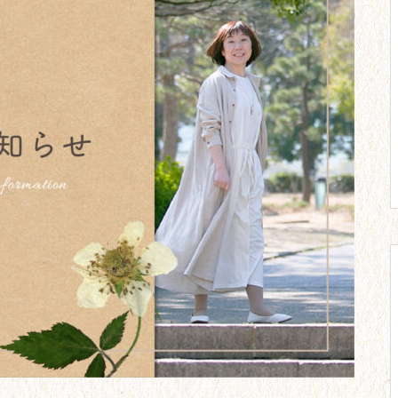
のマイホーム取得。
【23】教員2年目。彼との別
れ。周囲との交流。
【20】心と体はだませない。努
力にも限界がある。