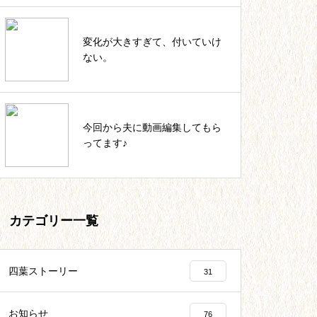
私のカウンセラー起業。これまで
変化が大きすぎて、付いていけ
の軌跡一覧
ない。
いっしょにIKUJI★セルフコーチ
今回から夫に動画編集してもら
ング記事一覧
ってます♪
カテゴリー一覧
四葉ストーリー
31
お知らせ
76