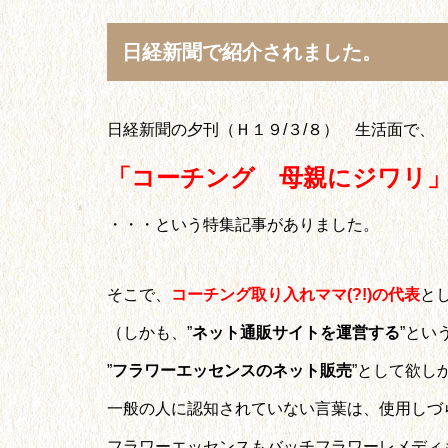
日経新聞で紹介されました。
日経新聞の夕刊（Ｈ１９/３/８） 生活面で、
「コーチング 母親にジワリ
・・・という特集記事がありました。
そこで、
コーチング取り入れママ(?!)の代表
と
（しかも、”
ネット通販サイトを運営する
”とい
”
フラワーエッセンスのネット販売
”として欲し
一般の人に認知されていない言葉は、使用しづ
フラワーエッセンスもバッチフラワーレメディ