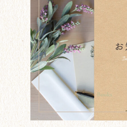
リーについて
【24】パートナー探しも、ガム
シャラ努力。
【21】大学卒業。フリーターと
なった２年間。