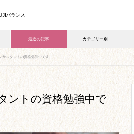
UJIバランス
最近の記事
カテゴリー別
ンサルタントの資格勉強中です。
家族・子育て
開業・ビジネス
学び・資格
四葉ストーリー、しばらくお休
みします。
タントの資格勉強中で
【26】リベンジ欲求から、念願