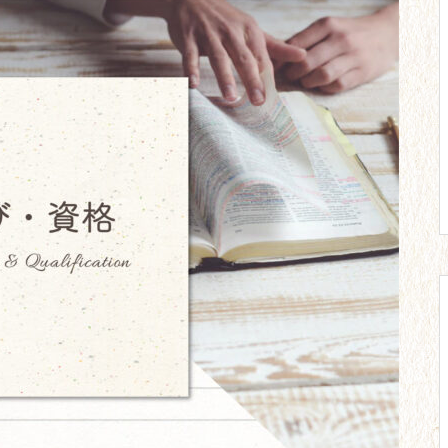
のマイホーム取得。
【23】教員2年目。彼との別
れ。周囲との交流。
【20】心と体はだませない。努
力にも限界がある。