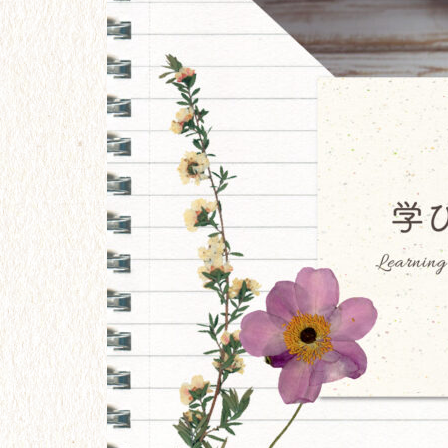
リーについて
【24】パートナー探しも、ガム
シャラ努力。
【21】大学卒業。フリーターと
なった２年間。