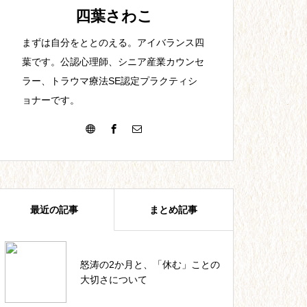
【25】夫との出会い。結婚。
四葉さわこ
まずは自分をととのえる。アイバランス四
葉です。公認心理師、シニア産業カウンセ
ラー、トラウマ療法SE認定プラクティシ
ョナーです。
【22】教員1年目。最初からで
きる訳がない。
最近の記事
まとめ記事
【19】短時間高収入の代償。
怒涛の2か月と、「休む」ことの
四葉ストーリー記事一覧
大切さについて