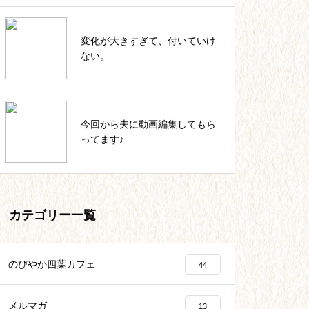
私のカウンセラー起業。これまで
変化が大きすぎて、付いていけ
の軌跡一覧
ない。
いっしょにIKUJI★セルフコーチ
今回から夫に動画編集してもら
ング記事一覧
ってます♪
カテゴリー一覧
のびやか四葉カフェ
44
メルマガ
13