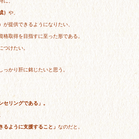
時に、
成）
や、
）
が提供できるようになりたい、
資格取得を目指すに至った形である。
につけたい。
しっかり肝に銘じたいと思う。
ンセリングである」。
。
きるように支援すること」
なのだと。