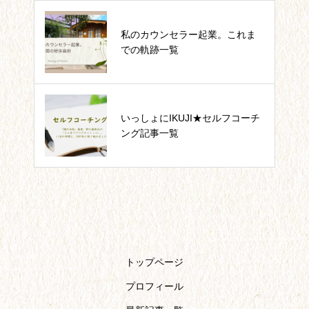
私のカウンセラー起業。これま
良かれの「腸活」でひどい目に。
での軌跡一覧
「これが正解！」を求めていませ
いっしょにIKUJI★セルフコーチ
んか？
ング記事一覧
トップページ
プロフィール