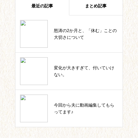
最近の記事
まとめ記事
怒涛の2か月と、「休む」ことの
四葉ストーリー記事一覧
大切さについて
私のカウンセラー起業。これまで
変化が大きすぎて、付いていけ
の軌跡一覧
ない。
いっしょにIKUJI★セルフコーチ
今回から夫に動画編集してもら
ング記事一覧
ってます♪