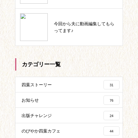
いっしょにIKUJI★セルフコーチ
今回から夫に動画編集してもら
ング記事一覧
ってます♪
カテゴリー一覧
四葉ストーリー
31
お知らせ
76
出版チャレンジ
24
のびやか四葉カフェ
44