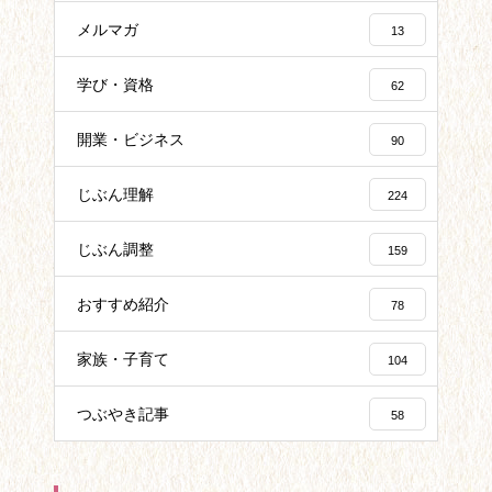
メルマガ
13
学び・資格
62
開業・ビジネス
90
じぶん理解
224
じぶん調整
159
おすすめ紹介
78
家族・子育て
104
つぶやき記事
58